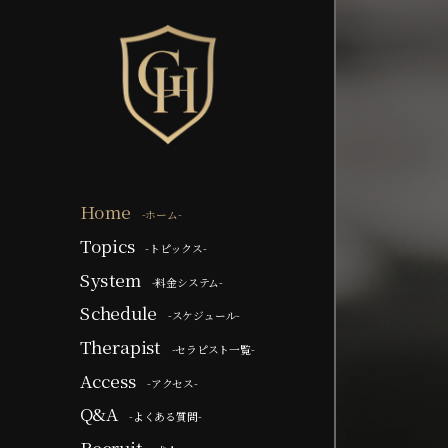
Home
-ホーム-
Topics
-トピックス-
System
-料金システム-
Schedule
-スケジュール-
Therapist
-セラピスト一覧-
Access
-アクセス-
Q&A
-よくある質問-
Recruit