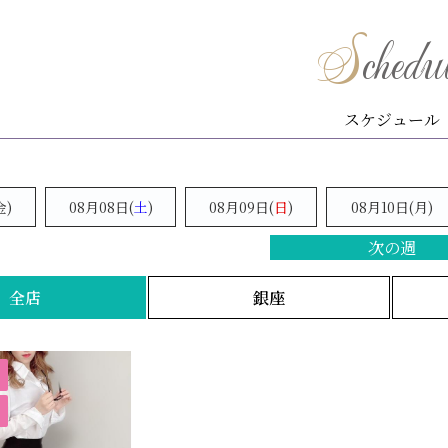
Schedu
金)
08月08日(
土
)
08月09日(
日
)
08月10日(月)
次の週
全店
銀座