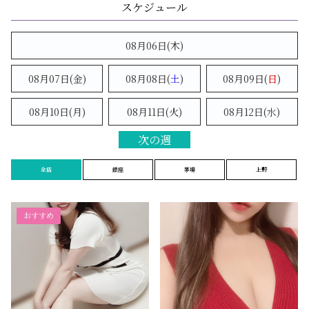
08月06日(木)
08月07日(金)
08月08日(
土
)
08月09日(
日
)
08月10日(月)
08月11日(火)
08月12日(水)
次の週
全店
銀座
茅場
上野
おすすめ